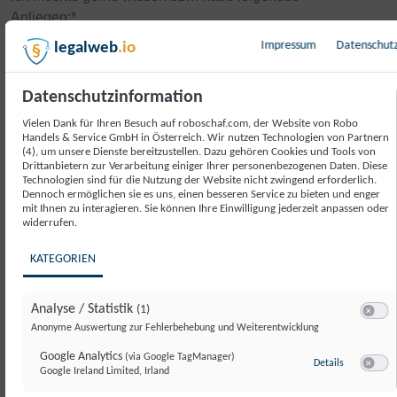
Anliegen:
*
Impressum
Datenschut
legalweb
.io
Datenschutzinformation
Vielen Dank für Ihren Besuch auf roboschaf.com, der Website von Robo
Handels & Service GmbH in Österreich. Wir nutzen Technologien von Partnern
(4), um unsere Dienste bereitzustellen. Dazu gehören Cookies und Tools von
Drittanbietern zur Verarbeitung einiger Ihrer personenbezogenen Daten. Diese
Technologien sind für die Nutzung der Website nicht zwingend erforderlich.
Dennoch ermöglichen sie es uns, einen besseren Service zu bieten und enger
mit Ihnen zu interagieren. Sie können Ihre Einwilligung jederzeit anpassen oder
widerrufen.
KATEGORIEN
Anrede
*
Titel
Analyse / Statistik
(1)
Switch 
Anonyme Auswertung zur Fehlerbehebung und Weiterentwicklung
Vorname
*
Google Analytics
(via Google TagManager)
zu Google A
Details
Google Ireland Limited, Irland
Switch 